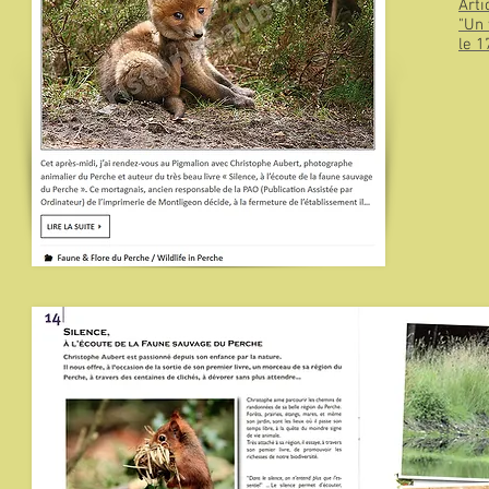
Arti
"Un
le 1