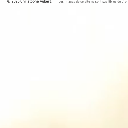
© 2025 Christophe Aubert.
© 2025 Christophe Aubert
Les images de ce site ne sont pas libres de droit