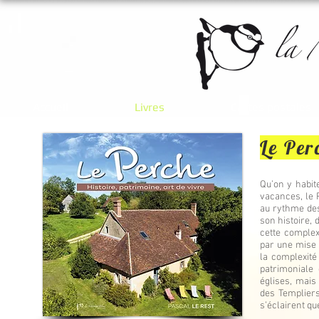
Accueil
Livres
Cartes postales
Le Per
Qu’on y habit
vacances, le 
au rythme des
son histoire, 
cette complex
par une mise 
la complexité 
patrimoniale
églises, mais
des Templiers
s’éclairent qu