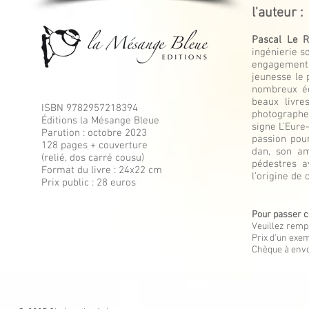
l'auteur :
Pascal Le R
ingénierie s
engagement d
jeunesse le 
nombreux éd
beaux livre
ISBN 9782957218394
photographe 
Éditions la Mésange Bleue
signe L’Eure
Parution : octobre 2023
passion pour
128 pages + couverture
dan, son am
(relié, dos carré cousu)
pédestres a
Format du livre : 24x22 cm
l’origine de 
Prix public : 28 euros
Pour passer c
Veuillez rempl
Prix d'un exem
Chèque à envo