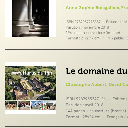
Anne-Sophie Boisgallais, Fr
ISBN 9782957218387 – Éditions la 
Parution : novembre 2018
194 pages + couverture (broché)
Format : 21x29,7 cm
/ Prix public : 
Le domaine du
Christophe Aubert, David 
ISBN 9782955347126 – Éditions
Parution : avril 2018
144 pages + couverture (broché)
Format : 28x24 cm - Français / A