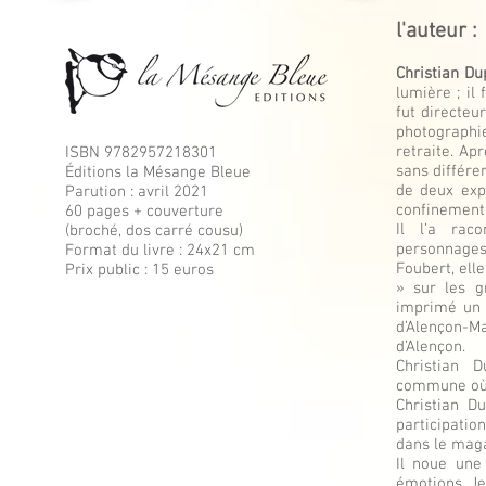
l'auteur :
Christian Du
lumière ; il
fut directeu
photographi
retraite. Ap
ISBN 9782957218301
sans différen
Éditions la Mésange Bleue
de deux exp
Parution : avril 2021
confinement
60 pages + couverture
Il l’a rac
(broché, dos carré cousu)
personnage
Format du livre : 24x21 cm
Foubert, ell
Prix public : 15 euros
» sur les g
imprimé un 
d’Alençon-Ma
d’Alençon.
Christian 
commune où i
Christian D
participatio
dans le maga
Il noue une
émotions. Je 