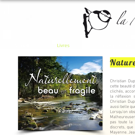
Accueil
Livres
Cartes postales
Nature
Christian Du
cette beauté d
clichés, acco
la réflexion
Christian Dup
aussi belle que
Lorsqu’on obse
Malheureuseme
pas toute la
discrets, que
Mayenne. Jea