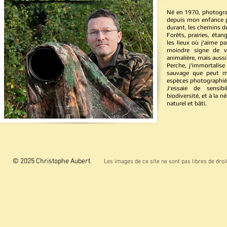
Né en 1970, photogra
depuis mon enfance pa
durant, les chemins d
Forêts, prairies, éta
les lieux où j'aime p
moindre signe de v
animalière, mais aussi
Perche
, j'immortalise
sauvage que peut m'o
espèces photographié
J'essaie de sensib
biodiversité, et à la 
naturel et bâti.
© 2025 Christophe Aubert.
© 2025 Christophe Aubert
Les images de ce site ne sont pas libres de droit